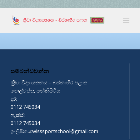
සම්බන්ධවන්න
ක්‍රීඩා විද්‍යායතනය – බස්නාහිර පළාත
පොල්වත්ත, පන්නිපිටිය
දුර:
0112 745034
ෆැක්ස්:
0112 745034
ඉ-ලිපිනය:
wisssportschool@gmail.com