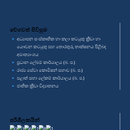
වේගවත් පිවිසුම
අධ්‍යාපන සංස්කෘතික හා කලා කටයුතු ක්‍රීඩා හා
යෞවන කටයුතු සහ තොරතුරු තාක්ෂනය පිළිබඳ
අමාත්‍යාංශය
ප්‍රධාන ලේඛම් කාර්යාලය (බ. ප.)
රාජ්‍ය සේවා කොමිෂන් සභාව (බ. ප.)
පළාත් සභා ලේකම් කාර්යාලය (බ. ප.)
ජාතික ක්‍රීඩා විද්‍යාතනය
පරිශීලකයින්